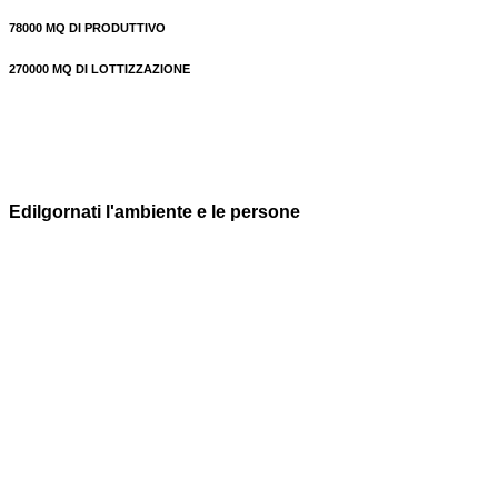
78000
MQ DI PRODUTTIVO
270000
MQ DI LOTTIZZAZIONE
Edilgornati l'ambiente e le persone
Diamo un grande valore ai nostri
clienti
, diamo un grande
valore alle persone e il rispetto per “l’altro” è una nostra
potenzialità.
La fidelizzazione dei nostri clienti e dei nostri collaboratori
sono le fondamenta che rendono
EdilGornati
l’azienda che
è oggi.
Per tutti loro noi siamo grati e il nostro ringraziamento viene